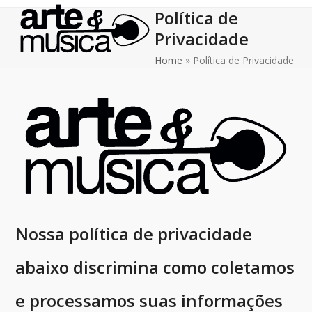
Skip
Open
Close
Política de
to
mobile
mobile
Privacidade
content
menu
menu
Home
»
Política de Privacidade
Nossa política de privacidade
abaixo discrimina como coletamos
e processamos suas informações