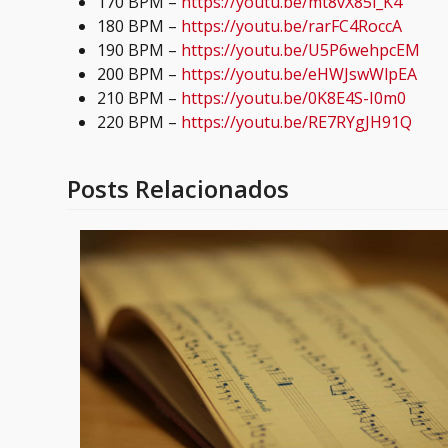
170 BPM –
https://youtu.be/mt8vX85i_K4
180 BPM –
https://youtu.be/rarFC4RoccA
190 BPM –
https://youtu.be/U5P6wehpcEM
200 BPM –
https://youtu.be/eHWJswWlpEA
210 BPM –
https://youtu.be/0K8E4S-I0m0
220 BPM –
https://youtu.be/RE7RYgJH91Q
Posts Relacionados