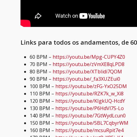
Links para todos os andamentos, de 6
60 BPM –
https://youtu.be/Mpg-CUPY4Z0
70 BPM –
https://youtu.be/zVmXE8qLPD8
80 BPM –
https://youtu.be/XTbIidi7QOM
90 BPM –
https://youtu.be/_fa3XUZEui0
100 BPM –
https://youtu.be/zFG-YxO25DM
110 BPM –
https://youtu.be/RZK7k_w_Xi8
120 BPM –
https://youtu.be/KIgkUQ-HcdY
130 BPM –
https://youtu.be/P6HdVl7S-Lo
140 BPM –
https://youtu.be/7GtWydLcun0
150 BPM –
https://youtu.be/5BL7CqbyrWM
160 BPM –
https://youtu.be/mcsuRpit7e4