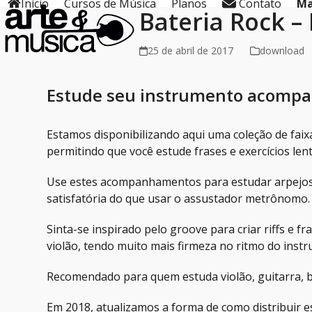
Início
Cursos de Música
Planos
Contato
Ma
Skip
Bateria Rock 
to
content
25 de abril de 2017
download
Estude seu instrumento acompa
Estamos disponibilizando aqui uma coleção de fa
permitindo que você estude frases e exercícios le
Use estes acompanhamentos para estudar arpejos, 
satisfatória do que usar o assustador metrônomo.
Sinta-se inspirado pelo groove para criar riffs e 
violão, tendo muito mais firmeza no ritmo do instr
Recomendado para quem estuda violão, guitarra, ba
Em 2018, atualizamos a forma de como distribuir e