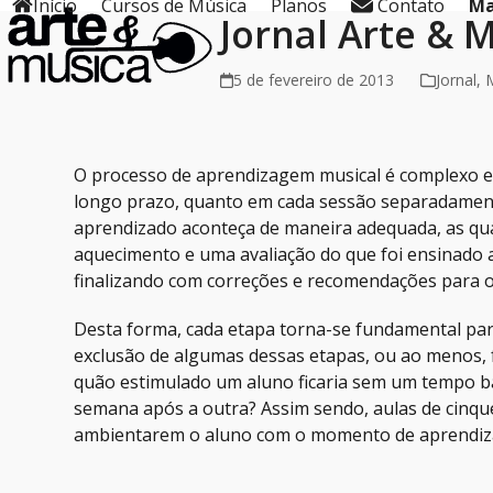
Início
Cursos de Música
Planos
Contato
Ma
Skip
Jornal Arte & 
to
content
5 de fevereiro de 2013
Jornal
,
O processo de aprendizagem musical é complexo e
longo prazo, quanto em cada sessão separadament
aprendizado aconteça de maneira adequada, as qua
aquecimento e uma avaliação do que foi ensinado a
finalizando com correções e recomendações para o
Desta forma, cada etapa torna-se fundamental par
exclusão de algumas dessas etapas, ou ao menos, f
quão estimulado um aluno ficaria sem um tempo b
semana após a outra? Assim sendo, aulas de cinqu
ambientarem o aluno com o momento de aprendizag