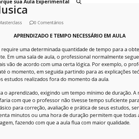
rque sua Aula Experimental
Musica
Masterclass
0 Comentários
APRENDIZADO E TEMPO NECESSÁRIO EM AULA
 require uma determinada quantidade de tempo para a obten
e. Em uma sala de aula, o professional normalmente segue 
is vão de acordo com uma certa lógica. Por exemplo, o prof
té o momento, em seguida partindo para as explicações teór
s estudos realizados fora do momento da aula.
a o aprendizado, exigindo um tempo mínimo de duração. A r
aria com que o professor não tivesse tempo suficiente para 
ásico para correção, avaliação e prática de seus estudos
enta minutos ou uma hora de duração permitem que todas a
em, fazendo com que a aula flua com maior qualidade.