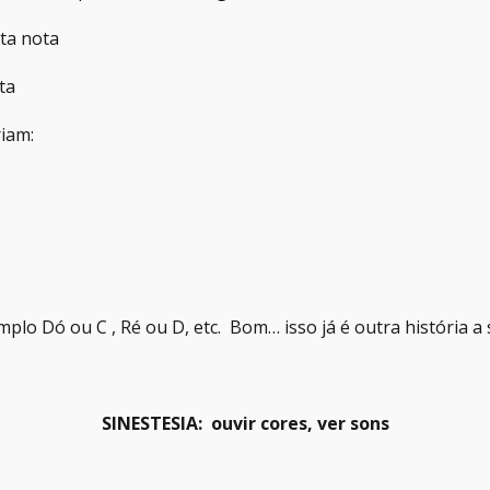
ta nota
ta
riam:
o Dó ou C , Ré ou D, etc. Bom… isso já é outra história a 
SINESTESIA: ouvir cores, ver sons