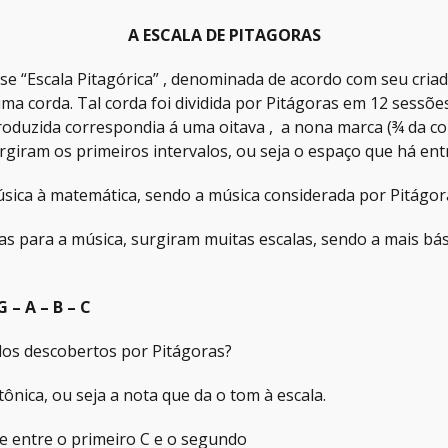
A ESCALA DE PITAGORAS
 “Escala Pitagórica” , denominada de acordo com seu criado
corda. Tal corda foi dividida por Pitágoras em 12 sessões 
roduzida correspondia á uma oitava , a nona marca (¾ da co
giram os primeiros intervalos, ou seja o espaço que há ent
música à matemática, sendo a música considerada por Pitágo
as para a música, surgiram muitas escalas, sendo a mais bás
 G – A – B – C
los descobertos por Pitágoras?
nica, ou seja a nota que da o tom à escala.
te entre o primeiro C e o segundo